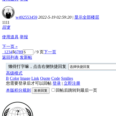
w492553459
2022-5-19 02:59:20
|
显示全部楼层
1111
回复
使用道具
举报
下一页 »
1
2
3
4
5
6
7
8
9
/ 9 页
下一页
返回列表
发新帖
懒得打字嘛，点击右侧快捷回复
高级模式
B
Color
Image
Link
Quote
Code
Smilies
您需要登录后才可以回帖
登录
|
立即注册
本版积分规则
回帖后跳转到最后一页
发表回复