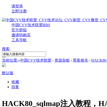
请登录
立即注册
中国CVV技术联盟
BBS
官方群组
邀请码购买
工具导航
搜索
当前位置:
»
中国CVV技术联盟
›
资源杂烩
›
黑客相关
›
HACK8
默认版
收藏
回复
HACK80_sqlmap注入教程，