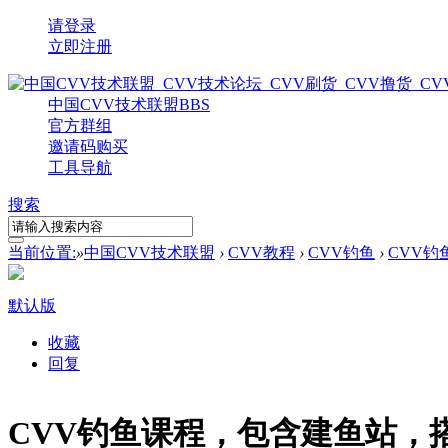
请登录
立即注册
中国CVV技术联盟
BBS
官方群组
邀请码购买
工具导航
搜索
当前位置:
»
中国CVV技术联盟
›
CVV教程
›
CVV钓鱼
›
CVV
默认版
收藏
回复
CVV钓鱼课程，包含建鱼站，