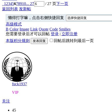
1
2
3
4
5
6
7
8
9
10
... 27
/ 27 页
下一页
返回列表
发新帖
懒得打字嘛，点击右侧快捷回复
高级模式
B
Color
Image
Link
Quote
Code
Smilies
您需要登录后才可以回帖
登录
|
立即注册
本版积分规则
回帖后跳转到最后一页
发表回复
fuck1937
VIP
关注
45